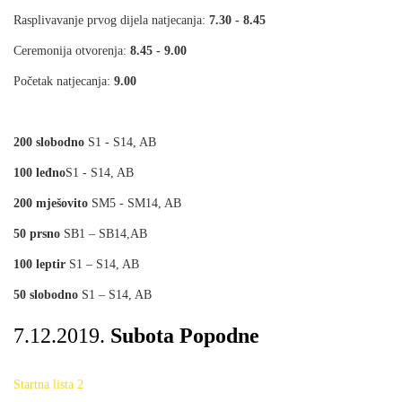
Rasplivavanje prvog dijela natjecanja:
7.30 - 8.45
Ceremonija otvorenja:
8.45 - 9.00
Početak natjecanja:
9.00
200 slobodno
S1 - S14, AB
100 leđno
S1 - S14, AB
200 mješovito
SM5 - SM14, AB
50 prsno
SB1 – SB14,AB
100 leptir
S1 – S14, AB
50 slobodno
S1 – S14, AB
7.12.2019.
Subota Popodne
Startna lista 2