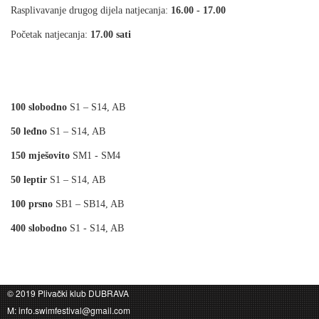
Rasplivavanje drugog dijela natjecanja:
16.00 - 17.00
Početak natjecanja:
17.00 sati
100 slobodno
S1 – S14, AB
50 leđno
S1 – S14, AB
150 mješovito
SM1 - SM4
50 leptir
S1 – S14, AB
100 prsno
SB1 – SB14, AB
400 slobodno
S1 - S14, AB
© 2019 Plivački klub DUBRAVA
M: info.swimfestival@gmail.com